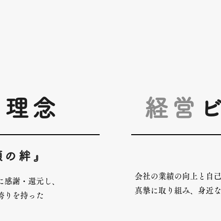
営
理念
経営
頼の絆』
会社の業績の向上と自
に感謝・還元し、
真摯に
取り組み、身近
誇りを持った