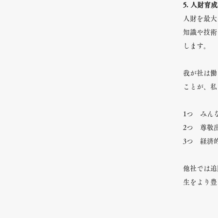
5. 人財育成
人財を最大
知識や技術
します。
我が社は働
ことが、私
1つ みん
2つ 尊敬
3つ 経済
他社では追
生をより豊