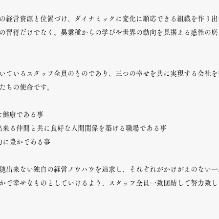
の経営資源と位置づけ、ダイナミックに変化に順応できる組織を作り出
の習得だけでなく、異業種からの学びや世界の動向を見据える感性の磨
いているスタッフ全員のものであり、三つの幸せを共に実現する会社を
たちの使命です。
な健康である事
出来る仲間と共に良好な人間関係を築ける職場である事
的に豊かである事
随出来ない独自の経営ノウハウを追求し、それぞれがかけがえのない一
かで幸せなものとしていけるよう、スタッフ全員一致団結して努力致し