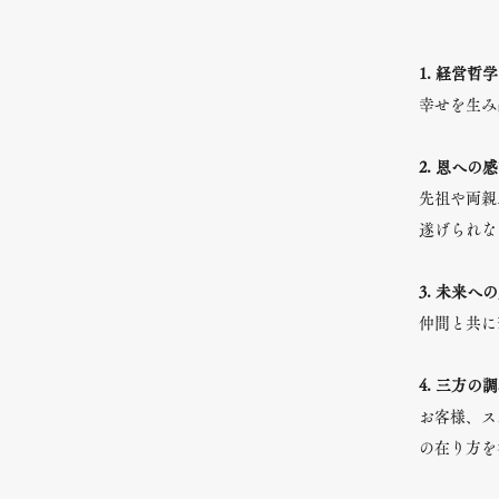
1. 経営哲学
幸せを生み
2. 恩への
先祖や両親
遂げられな
3. 未来へ
仲間と共に
4. 三方の
お客様、ス
の在り方を