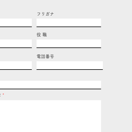
フリガナ
役 職
電話番号
容