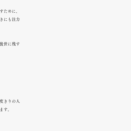
すために、
きにも注力
後世に残す
度きりの人
ます。